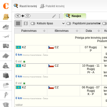
Rasti krovinį
Pateikti krovinį
Naujas
Kėbulo tipas
Papildomi parametrai
Pakrovimas
Iškrovimas
Data
K
Prieiga prie krovinių pa
Prašo
KZ
CZ
07 Rugpj
t
P
0 km
Krovinys Kazachstanas - Čekija
m
te
6 val.
KZ
CZ
10 Rugpj - 11
t
Rugpj
Pr - A
te
m
0 km
Krovinys Kazachstanas - Čekija
8 val.
KZ
CZ
06 Rugpj - 07
m
Rugpj
te
K - P
t
0 km
Krovinys Kazachstanas - Čekija
vakar