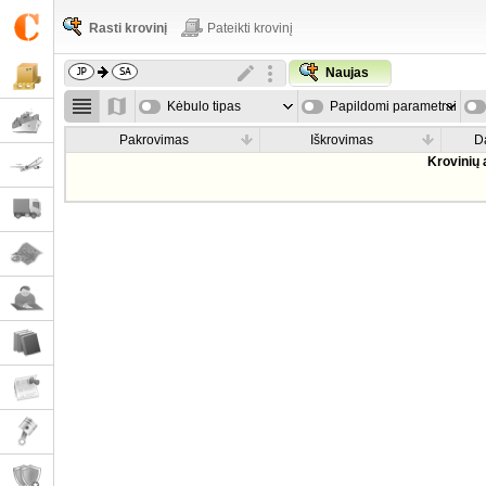
Rasti krovinį
Pateikti krovinį
Naujas
Kėbulo tipas
Papildomi parametrai
Pakrovimas
Iškrovimas
D
Krovinių 