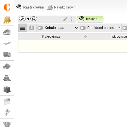
Rasti krovinį
Pateikti krovinį
Naujas
Kėbulo tipas
Papildomi parametrai
Pakrovimas
Iškrovima