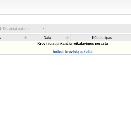
Kroviniai pakeliui
s
Data
Kėbulo tipas
Krovinių atitinkančių reikalavimus nerasta
Ieškoti krovinių pakeliui