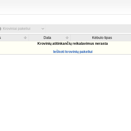
Kroviniai pakeliui
s
Data
Kėbulo tipas
Krovinių atitinkančių reikalavimus nerasta
Ieškoti krovinių pakeliui