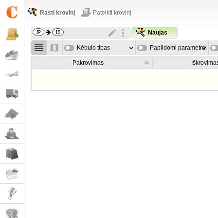
Rasti krovinį
Pateikti krovinį
Naujas
Kėbulo tipas
Papildomi parametrai
Pakrovimas
Iškrovima