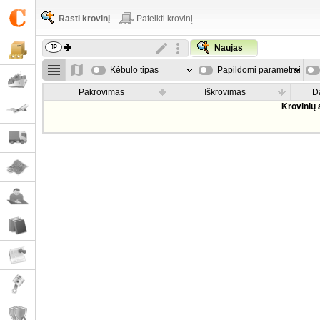
Rasti krovinį
Pateikti krovinį
Naujas
Kėbulo tipas
Papildomi parametrai
Pakrovimas
Iškrovimas
D
Krovinių 