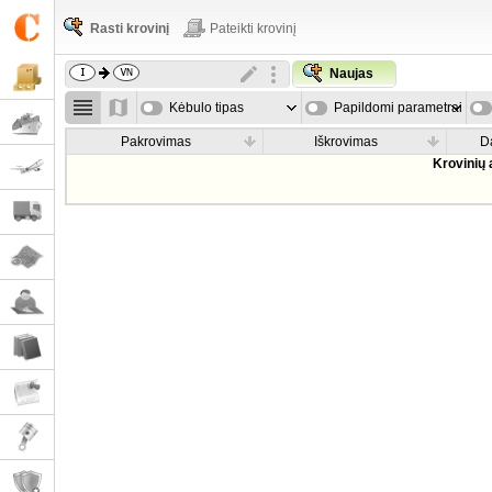
Rasti krovinį
Pateikti krovinį
Naujas
Kėbulo tipas
Papildomi parametrai
Pakrovimas
Iškrovimas
D
Krovinių 