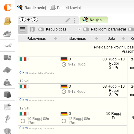
Rasti krovinį
Pateikti krovinį
Naujas
Kėbulo tipas
Papildomi parametrai
Pakrovimas
Iškrovimas
Data
K
Prieiga prie krovinių pa
Prašo
I
D
08 Rugpj - 10
t
Rugpj
9-12 Rugpj
Š - Pr
m
0 km
Krovinys Italija - Vokietija
12 val.
I
D
08 Rugpj - 10
t
Rugpj
9-12 Rugpj
Š - Pr
m
0 km
Krovinys Italija - Vokietija
12 val.
I
D
10 Rugpj
Pr
10 Rugpj 08
-
12 Rugpj 08
-
00
00
17
17
00
00
0 km
Krovinys Italija - Vokietija