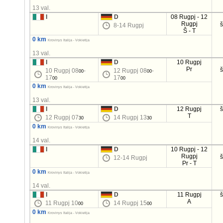
13 val.
I
D
08 Rugpj - 12
Rugpj
8-14 Rugpj
Š - T
0 km
Krovinys Italija - Vokietija
13 val.
I
D
10 Rugpj
Pr
10 Rugpj 08
-
12 Rugpj 08
-
00
00
17
17
00
00
0 km
Krovinys Italija - Vokietija
13 val.
I
D
12 Rugpj
T
12 Rugpj 07
14 Rugpj 13
30
30
0 km
Krovinys Italija - Vokietija
14 val.
I
D
10 Rugpj - 12
Rugpj
12-14 Rugpj
Pr - T
0 km
Krovinys Italija - Vokietija
14 val.
I
D
11 Rugpj
A
11 Rugpj 10
14 Rugpj 15
00
00
0 km
Krovinys Italija - Vokietija