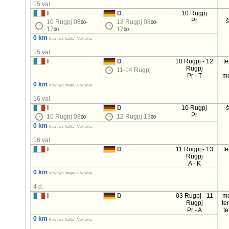
15 val.
I
D
10 Rugpj
Pr
10 Rugpj 08
-
12 Rugpj 08
-
00
00
17
17
00
00
0 km
Krovinys Italija - Vokietija
15 val.
I
D
10 Rugpj - 12
t
Rugpj
11-14 Rugpj
Pr - T
m
0 km
Krovinys Italija - Vokietija
16 val.
I
D
10 Rugpj
Pr
10 Rugpj 08
12 Rugpj 13
00
00
0 km
Krovinys Italija - Vokietija
16 val.
I
D
11 Rugpj - 13
t
Rugpj
A - K
0 km
Krovinys Italija - Vokietija
4 d.
I
D
03 Rugpj - 11
m
Rugpj
te
Pr - A
t
0 km
Krovinys Italija - Vokietija