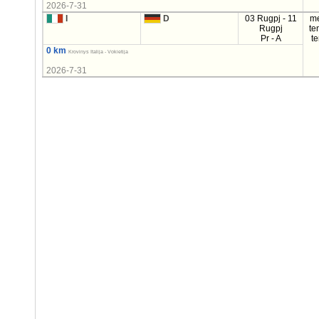
2026-7-31
I
D
03 Rugpj - 11
m
Rugpj
te
Pr - A
t
0 km
Krovinys Italija - Vokietija
2026-7-31