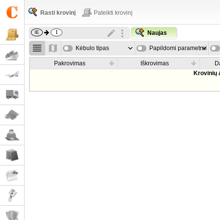
Rasti krovinį
Pateikti krovinį
Naujas
Kėbulo tipas
Papildomi parametrai
Pakrovimas
Iškrovimas
D
Krovinių 