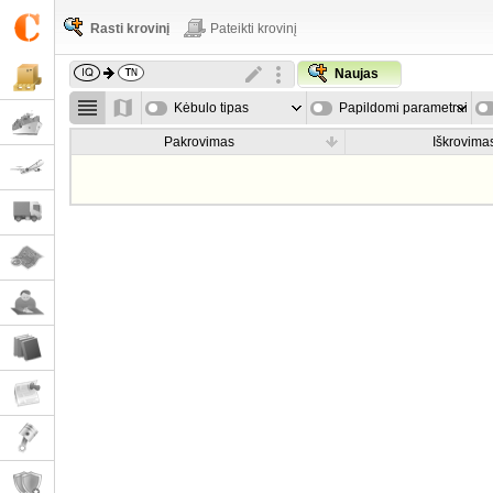
Rasti krovinį
Pateikti krovinį
Naujas
Kėbulo tipas
Papildomi parametrai
Pakrovimas
Iškrovima