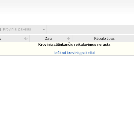
Kroviniai pakeliui
s
Data
Kėbulo tipas
Krovinių atitinkančių reikalavimus nerasta
Ieškoti krovinių pakeliui