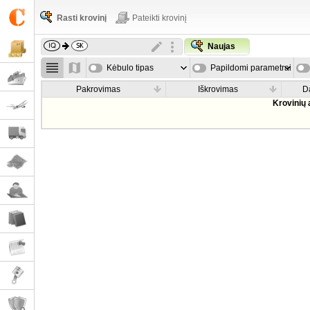
Rasti krovinį
Pateikti krovinį
Naujas
Kėbulo tipas
Papildomi parametrai
Pakrovimas
Iškrovimas
D
Krovinių 