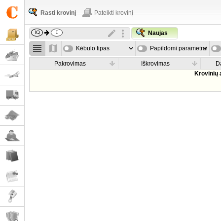
Rasti krovinį
Pateikti krovinį
Naujas
Kėbulo tipas
Papildomi parametrai
Pakrovimas
Iškrovimas
D
Krovinių 