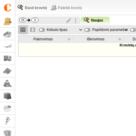
Rasti krovinį
Pateikti krovinį
Naujas
Kėbulo tipas
Papildomi parametrai
Pakrovimas
Iškrovimas
D
Krovinių 