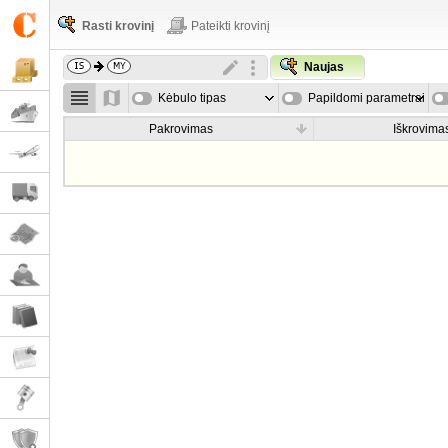
Rasti krovinį
Pateikti krovinį
Naujas
Kėbulo tipas
Papildomi parametrai
Pakrovimas
Iškrovima