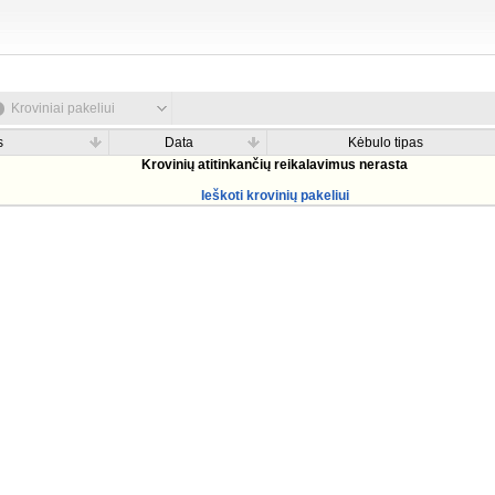
Kroviniai pakeliui
s
Data
Kėbulo tipas
Krovinių atitinkančių reikalavimus nerasta
Ieškoti krovinių pakeliui