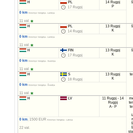
H
PL
14 Rugpj
P
17 Rugpj
0 km
Krovinys Vengrija - Lenkija
11 val.
H
PL
13 Rugpj
K
14 Rugpj
0 km
Krovinys Vengrija - Lenkija
11 val.
H
FIN
13 Rugpj
K
17 Rugpj
0 km
Krovinys Vengrija - Suomija
11 val.
H
S
13 Rugpj
t
K
18 Rugpj
0 km
Krovinys Vengrija - Švedija
11 val.
H
LV
11 Rugpj - 14
m
Rugpj
te
A - P
t
i
0 km
, 1500 EUR
Krovinys Vengrija - Latvija
22 val.
sl