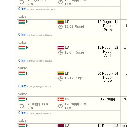
11 Rugpj 08
-
12 Rugpj 08
-
00
00
17
17
00
00
0 km
Krovinys Vengrija - Šveicarija
vakar
H
LT
10 Rugpj - 11
Rugpj
12-13 Rugpj
Pr - A
0 km
Krovinys Vengrija - Lietuva
vakar
H
LV
11 Rugpj - 12
t
Rugpj
13-14 Rugpj
A - T
0 km
Krovinys Vengrija - Latvija
vakar
H
LT
10 Rugpj - 14
Rugpj
11-17 Rugpj
Pr - P
0 km
Krovinys Vengrija - Lietuva
vakar
H
DK
12 Rugpj
t
T
12 Rugpj 08
-
14 Rugpj 08
-
00
00
17
17
00
00
0 km
Krovinys Vengrija - Danija
vakar
H
LV
11 Rugpj - 13
m