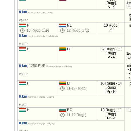
Rugpj
te
A - K
t
0 km
Krovinys Vengrija - Latvija
i
vakar
H
NL
10 Rugpj
Pr
10 Rugpj 11
12 Rugpj 17
30
30
0 km
Krovinys Vengrija - Nyderlandai
vakar
H
LT
07 Rugpj - 11
Rugpj
te
P - A
t
0 km
, 1250 EUR
m
Krovinys Vengrija - Lietuva
<1
vakar
<
<
H
LT
10 Rugpj - 14
Rugpj
11-17 Rugpj
Pr - P
0 km
Krovinys Vengrija - Lietuva
vakar
H
BG
10 Rugpj - 11
t
Rugpj
11-12 Rugpj
Pr - A
0 km
Krovinys Vengrija - Bulgarija