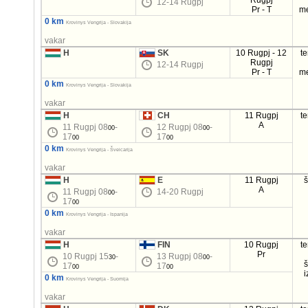
Rugpj
12-14 Rugpj
Pr - T
m
0 km
Krovinys Vengrija - Slovakija
vakar
H
SK
10 Rugpj - 12
t
Rugpj
12-14 Rugpj
Pr - T
m
0 km
Krovinys Vengrija - Slovakija
vakar
H
CH
11 Rugpj
t
A
11 Rugpj 08
-
12 Rugpj 08
-
00
00
17
17
00
00
0 km
Krovinys Vengrija - Šveicarija
vakar
H
E
11 Rugpj
A
11 Rugpj 08
-
14-20 Rugpj
00
17
00
0 km
Krovinys Vengrija - Ispanija
vakar
H
FIN
10 Rugpj
t
Pr
10 Rugpj 15
-
13 Rugpj 08
-
30
00
17
17
00
00
i
0 km
Krovinys Vengrija - Suomija
vakar