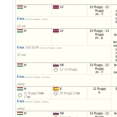
H
LV
10 Rugpj - 12
Rugpj
Pr - T
i
0 km
Krovinys Vengrija - Latvija
22 val.
H
LV
10 Rugpj - 13
Rugpj
t
Pr - K
te
m
0 km
, 930 EUR
Krovinys Vengrija - Latvija
i
22 val.
H
SK
10 Rugpj - 12
t
Rugpj
12-14 Rugpj
Pr - T
m
0 km
Krovinys Vengrija - Slovakija
vakar
H
E
11 Rugpj
A
11 Rugpj 08
-
20 Rugpj 23
00
30
17
00
0 km
Krovinys Vengrija - Ispanija
vakar
H
SK
10 Rugpj - 12
t