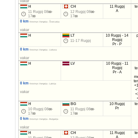
vakar
H
CH
11 Rugpj
t
A
11 Rugpj 08
-
12 Rugpj 08
-
00
00
17
17
00
00
0 km
Krovinys Vengrija - Šveicarija
vakar
H
LT
10 Rugpj - 14
Rugpj
11-17 Rugpj
Pr - P
0 km
Krovinys Vengrija - Lietuva
vakar
H
LV
10 Rugpj - 11
Rugpj
t
Pr - A
m
te
0 km
Krovinys Vengrija - Latvija
<1
<
vakar
<
H
BG
10 Rugpj
t
Pr
10 Rugpj 08
-
11 Rugpj 08
-
00
00
17
17
00
00
0 km
Krovinys Vengrija - Bulgarija
vakar
H
CH
11 Rugpj
t
A