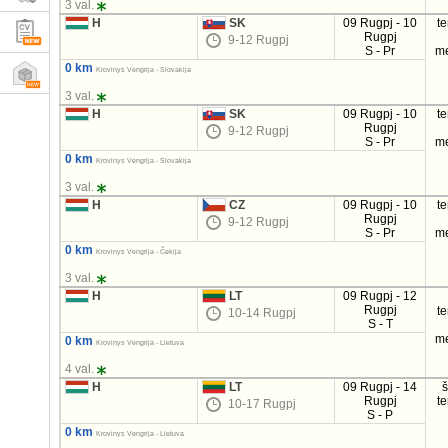
3 val.
H
SK
09 Rugpj - 10
t
Rugpj
9-12 Rugpj
S - Pr
m
0 km
Krovinys Vengrija - Slovakija
3 val.
H
SK
09 Rugpj - 10
t
Rugpj
9-12 Rugpj
S - Pr
m
0 km
Krovinys Vengrija - Slovakija
3 val.
H
CZ
09 Rugpj - 10
t
Rugpj
9-12 Rugpj
S - Pr
m
0 km
Krovinys Vengrija - Čekija
3 val.
H
LT
09 Rugpj - 12
Rugpj
t
10-14 Rugpj
S - T
m
0 km
Krovinys Vengrija - Lietuva
4 val.
H
LT
09 Rugpj - 14
Rugpj
t
10-17 Rugpj
S - P
0 km
Krovinys Vengrija - Lietuva