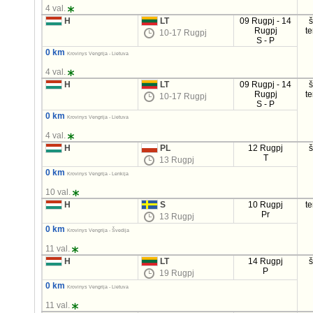
4 val.
H
LT
09 Rugpj - 14
Rugpj
t
10-17 Rugpj
S - P
0 km
Krovinys Vengrija - Lietuva
4 val.
H
LT
09 Rugpj - 14
Rugpj
t
10-17 Rugpj
S - P
0 km
Krovinys Vengrija - Lietuva
4 val.
H
PL
12 Rugpj
T
13 Rugpj
0 km
Krovinys Vengrija - Lenkija
10 val.
H
S
10 Rugpj
t
Pr
13 Rugpj
0 km
Krovinys Vengrija - Švedija
11 val.
H
LT
14 Rugpj
P
19 Rugpj
0 km
Krovinys Vengrija - Lietuva
11 val.