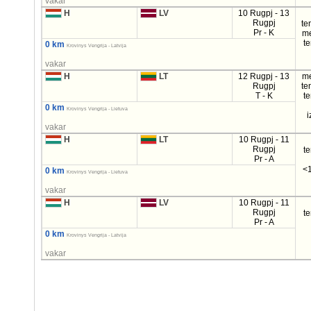
vakar
H
LV
10 Rugpj - 13
Rugpj
te
Pr - K
m
t
0 km
Krovinys Vengrija - Latvija
vakar
H
LT
12 Rugpj - 13
m
Rugpj
te
T - K
t
0 km
Krovinys Vengrija - Lietuva
i
vakar
H
LT
10 Rugpj - 11
Rugpj
t
Pr - A
<1
0 km
Krovinys Vengrija - Lietuva
vakar
H
LV
10 Rugpj - 11
Rugpj
t
Pr - A
0 km
Krovinys Vengrija - Latvija
vakar