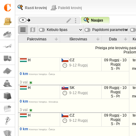
Rasti krovinį
Pateikti krovinį
Naujas
Kėbulo tipas
Papildomi parametrai
Pakrovimas
Iškrovimas
Data
K
Prieiga prie krovinių pa
Prašo
H
CZ
09 Rugpj - 10
t
Rugpj
9-12 Rugpj
S - Pr
m
0 km
Krovinys Vengrija - Čekija
3 val.
H
SK
09 Rugpj - 10
t
Rugpj
9-12 Rugpj
S - Pr
m
0 km
Krovinys Vengrija - Slovakija
3 val.
H
CZ
09 Rugpj - 10
t
Rugpj
9-12 Rugpj
S - Pr
m
0 km
Krovinys Vengrija - Čekija