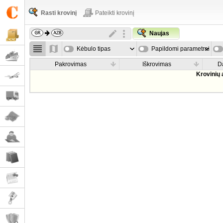
Rasti krovinį
Pateikti krovinį
Naujas
Kėbulo tipas
Papildomi parametrai
Pakrovimas
Iškrovimas
D
Krovinių 