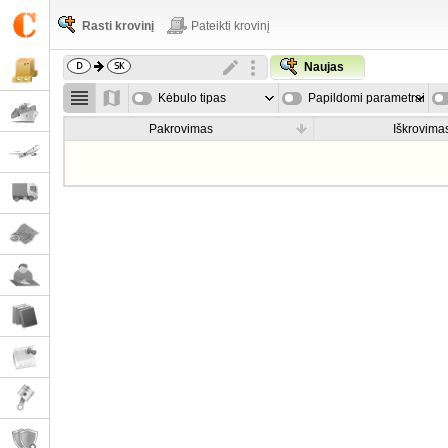
Rasti krovinį
Pateikti krovinį
Naujas
Kėbulo tipas
Papildomi parametrai
Pakrovimas
Iškrovima