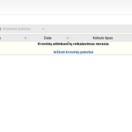
Kroviniai pakeliui
s
Data
Kėbulo tipas
Krovinių atitinkančių reikalavimus nerasta
Ieškoti krovinių pakeliui