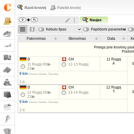
Rasti krovinį
Pateikti krovinį
Naujas
Kėbulo tipas
Papildomi parametrai
Pakrovimas
Iškrovimas
Data
K
Prieiga prie krovinių pa
Prašo
D
CH
11 Rugpj
A
11 Rugpj 00
-
12-13 Rugpj
30
23
30
0 km
Krovinys Vokietija - Šveicarija
2 d.
D
CH
12 Rugpj
T
12 Rugpj 00
-
13-14 Rugpj
30
23
30
0 km
Krovinys Vokietija - Šveicarija
2 d.