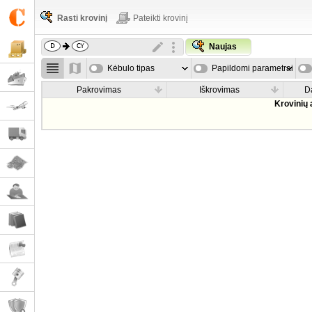
Rasti krovinį
Pateikti krovinį
Naujas
Kėbulo tipas
Papildomi parametrai
Pakrovimas
Iškrovimas
D
Krovinių 