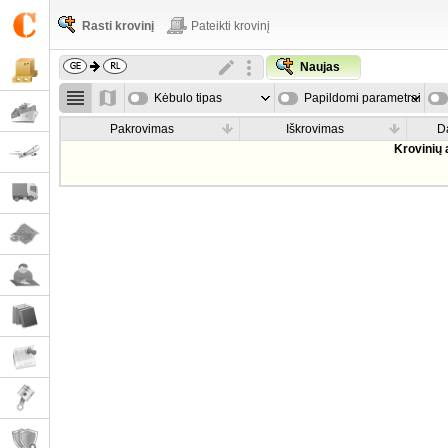
Rasti krovinį
Pateikti krovinį
Naujas
Kėbulo tipas
Papildomi parametrai
Pakrovimas
Iškrovimas
D
Krovinių 