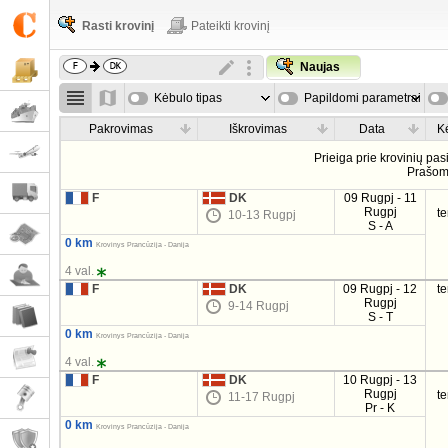
Rasti krovinį
Pateikti krovinį
Naujas
Kėbulo tipas
Papildomi parametrai
Pakrovimas
Iškrovimas
Data
K
Prieiga prie krovinių pa
Prašo
F
DK
09 Rugpj - 11
Rugpj
t
10-13 Rugpj
S - A
0 km
Krovinys Prancūzija - Danija
4 val.
F
DK
09 Rugpj - 12
t
Rugpj
9-14 Rugpj
S - T
0 km
Krovinys Prancūzija - Danija
4 val.
F
DK
10 Rugpj - 13
Rugpj
t
11-17 Rugpj
Pr - K
0 km
Krovinys Prancūzija - Danija