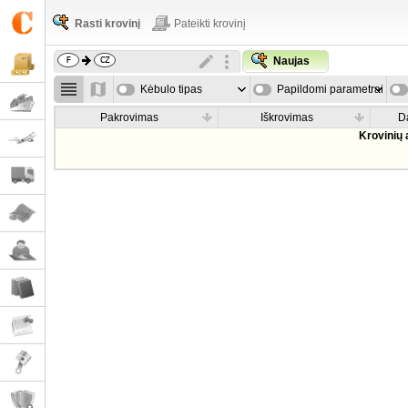
Rasti krovinį
Pateikti krovinį
Naujas
Kėbulo tipas
Papildomi parametrai
Pakrovimas
Iškrovimas
D
Krovinių 