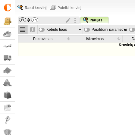
Rasti krovinį
Pateikti krovinį
Naujas
Kėbulo tipas
Papildomi parametrai
Pakrovimas
Iškrovimas
D
Krovinių 