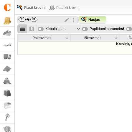
Rasti krovinį
Pateikti krovinį
Naujas
Kėbulo tipas
Papildomi parametrai
Pakrovimas
Iškrovimas
D
Krovinių 