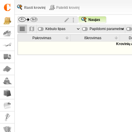
Rasti krovinį
Pateikti krovinį
Naujas
Kėbulo tipas
Papildomi parametrai
Pakrovimas
Iškrovimas
D
Krovinių 