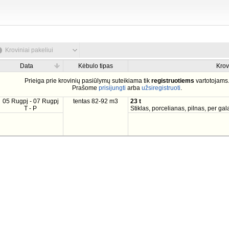
Kroviniai pakeliui
Data
Kėbulo tipas
Krov
Prieiga prie krovinių pasiūlymų suteikiama tik
registruotiems
vartotojams
Prašome
prisijungti
arba
užsiregistruoti
.
05 Rugpj - 07 Rugpj
tentas 82-92 m3
23 t
T - P
Stiklas, porcelianas, pilnas, per gal