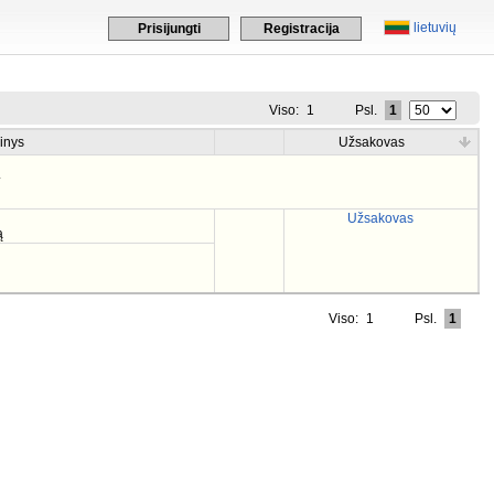
lietuvių
Prisijungti
Registracija
Viso:
1
Psl.
1
inys
Užsakovas
.
Užsakovas
ą
Viso:
1
Psl.
1