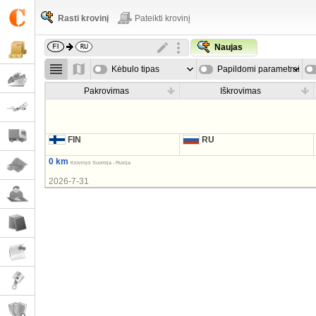
Rasti krovinį
Pateikti krovinį
Naujas
Kėbulo tipas
Papildomi parametrai
Pakrovimas
Iškrovimas
FIN
RU
0 km
Krovinys Suomija - Rusija
2026-7-31