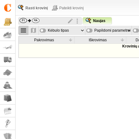
Rasti krovinį
Pateikti krovinį
Naujas
Kėbulo tipas
Papildomi parametrai
Pakrovimas
Iškrovimas
D
Krovinių 