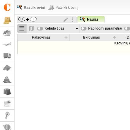
Rasti krovinį
Pateikti krovinį
Naujas
Kėbulo tipas
Papildomi parametrai
Pakrovimas
Iškrovimas
D
Krovinių 