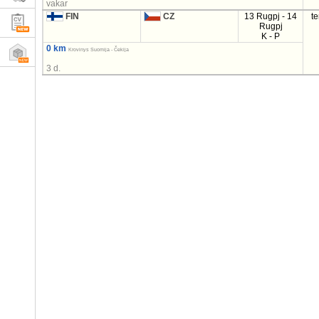
vakar
FIN
CZ
13 Rugpj - 14
t
Rugpj
K - P
0 km
Krovinys Suomija - Čekija
3 d.