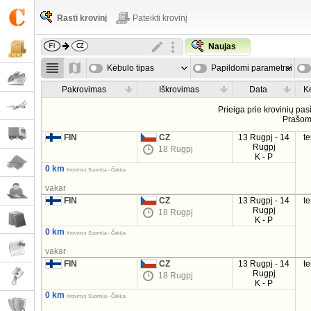
Rasti krovinį
Pateikti krovinį
Naujas
Kėbulo tipas
Papildomi parametrai
Pakrovimas
Iškrovimas
Data
K
Prieiga prie krovinių pa
Prašo
FIN
CZ
13 Rugpj - 14
t
Rugpj
18 Rugpj
K - P
0 km
Krovinys Suomija - Čekija
vakar
FIN
CZ
13 Rugpj - 14
t
Rugpj
18 Rugpj
K - P
0 km
Krovinys Suomija - Čekija
vakar
FIN
CZ
13 Rugpj - 14
t
Rugpj
18 Rugpj
K - P
0 km
Krovinys Suomija - Čekija