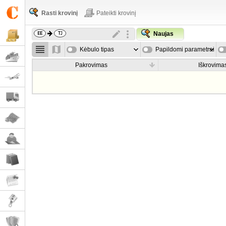
Rasti krovinį
Pateikti krovinį
Naujas
Kėbulo tipas
Papildomi parametrai
Pakrovimas
Iškrovima