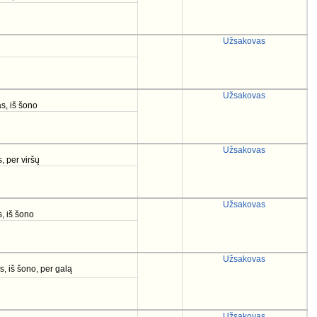
Užsakovas
Užsakovas
s, iš šono
Užsakovas
, per viršų
Užsakovas
, iš šono
Užsakovas
s, iš šono, per galą
Užsakovas