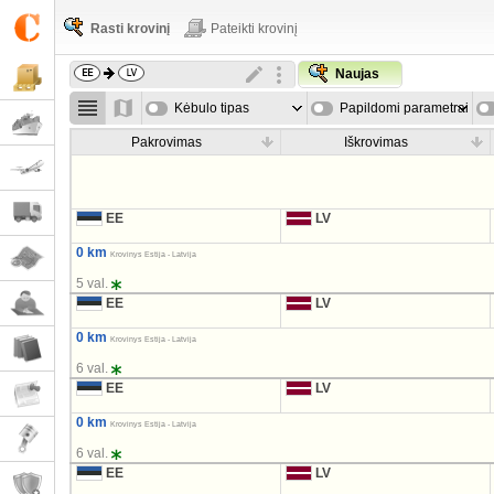
Rasti krovinį
Pateikti krovinį
Naujas
Kėbulo tipas
Papildomi parametrai
Pakrovimas
Iškrovimas
EE
LV
0 km
Krovinys Estija - Latvija
5 val.
EE
LV
0 km
Krovinys Estija - Latvija
6 val.
EE
LV
0 km
Krovinys Estija - Latvija
6 val.
EE
LV