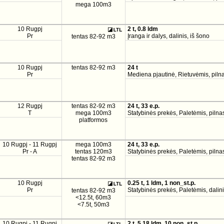
mega 100m3
10 Rugpj
2 t, 0.8 ldm
Pr
Įranga ir dalys, dalinis, iš šono
tentas 82-92 m3
10 Rugpj
tentas 82-92 m3
24 t
Pr
Mediena pjautinė, Rietuvėmis, pilna
12 Rugpj
tentas 82-92 m3
24 t, 33 e.p.
T
mega 100m3
Statybinės prekės, Paletėmis, pilnas
platformos
10 Rugpj - 11 Rugpj
mega 100m3
24 t, 33 e.p.
Pr - A
tentas 120m3
Statybinės prekės, Paletėmis, pilnas
tentas 82-92 m3
10 Rugpj
0.25 t, 1 ldm, 1 non_st.p.
Pr
Statybinės prekės, Paletėmis, dalini
tentas 82-92 m3
<12.5t, 60m3
<7.5t, 50m3
10 Rugpj - 11 Rugpj
2 t, 5.18 ldm, 10 non_st.p.