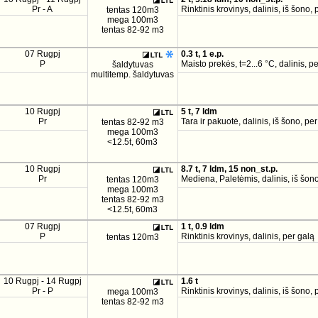
Pr - A
Rinktinis krovinys, dalinis, iš šono, 
tentas 120m3
mega 100m3
tentas 82-92 m3
07 Rugpj
0.3 t, 1 e.p.
P
Maisto prekės, t=2...6 °C, dalinis, p
šaldytuvas
multitemp. šaldytuvas
10 Rugpj
5 t, 7 ldm
Pr
Tara ir pakuotė, dalinis, iš šono, pe
tentas 82-92 m3
mega 100m3
<12.5t, 60m3
10 Rugpj
8.7 t, 7 ldm, 15 non_st.p.
Pr
Mediena, Paletėmis, dalinis, iš šon
tentas 120m3
mega 100m3
tentas 82-92 m3
<12.5t, 60m3
07 Rugpj
1 t, 0.9 ldm
P
Rinktinis krovinys, dalinis, per galą
tentas 120m3
10 Rugpj - 14 Rugpj
1.6 t
Pr - P
Rinktinis krovinys, dalinis, iš šono, 
mega 100m3
tentas 82-92 m3