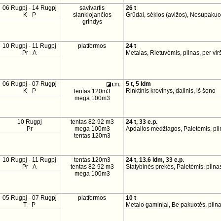
06 Rugpj - 14 Rugpj
savivartis
26 t
K - P
slankiojančios
Grūdai, sėklos (avižos), Nesupakuo
grindys
10 Rugpj - 11 Rugpj
platformos
24 t
Pr - A
Metalas, Rietuvėmis, pilnas, per vir
06 Rugpj - 07 Rugpj
5 t, 5 ldm
K - P
Rinktinis krovinys, dalinis, iš šono
tentas 120m3
mega 100m3
10 Rugpj
tentas 82-92 m3
24 t, 33 e.p.
Pr
mega 100m3
Apdailos medžiagos, Paletėmis, pil
tentas 120m3
10 Rugpj - 11 Rugpj
tentas 120m3
24 t, 13.6 ldm, 33 e.p.
Pr - A
tentas 82-92 m3
Statybinės prekės, Paletėmis, pilnas
mega 100m3
05 Rugpj - 07 Rugpj
platformos
10 t
T - P
Metalo gaminiai, Be pakuotės, pilna