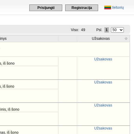
lietuvių
Prisijungti
Registracija
Viso:
49
Psl.
1
inys
Užsakovas
.
Užsakovas
s, iš šono
Užsakovas
, iš šono
Užsakovas
inis, iš šono
Užsakovas
nas, iš šono