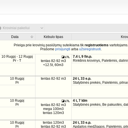
Kroviniai pakeliui
Data
Kėbulo tipas
Krov
Prieiga prie krovinių pasiūlymų suteikiama tik
registruotiems
vartotojams
Prašome
prisijungti
arba
užsiregistruoti
.
10 Rugpj - 12 Rugpj
7.4 t, 9 fin.p.
Pr - T
Rinktinis krovinys, Paletėmis, dalini
tentas 82-92 m3
<12.5t, 60m3
10 Rugpj
tentas 82-92 m3
24 t, 33 e.p.
Pr
Statybinės prekės, Paletėmis, pilnas
10 Rugpj
4 t, 7 ldm
Pr
Statybinės prekės, Be pakuotės, dal
tentas 82-92 m3
mega 100m3
tentas 120m3
10 Rugpj
tentas 120m3
24 t, 33 e.p.
Pr
tentas 82-92 m3
Apdailos medžiagos, Paletėmis, pil