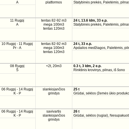
A
platformos
Statybinės prekės, Paletėmis, pilnas
11 Rugpj
tentas 82-92 m3
24 t, 13.6 ldm, 33 e.p.
A
mega 100m3
Statybinės prekės, Paletėmis, pilnas
tentas 120m3
10 Rugpj - 11 Rugpj
tentas 82-92 m3
24 t, 33 e.p.
Pr - A
mega 100m3
Apdailos medžiagos, Paletėmis, pil
tentas 120m3
08 Rugpj
<2t, 20m3
0.3 t, 3 ldm, 2 e.p.
Š
Rinktinis krovinys, pilnas, iš šono
06 Rugpj - 14 Rugpj
slankiojančios
25 t
K - P
grindys
Grūdai, sėklos (žemės ūkio produk
06 Rugpj - 14 Rugpj
savivartis
26 t
K - P
slankiojančios
Grūdai, sėklos (rugiai), Nesupakuo
grindys