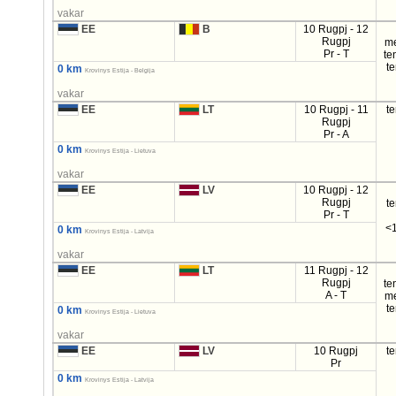
vakar
EE
B
10 Rugpj - 12
Rugpj
m
Pr - T
te
t
0 km
Krovinys Estija - Belgija
vakar
EE
LT
10 Rugpj - 11
t
Rugpj
Pr - A
0 km
Krovinys Estija - Lietuva
vakar
EE
LV
10 Rugpj - 12
Rugpj
t
Pr - T
<1
0 km
Krovinys Estija - Latvija
vakar
EE
LT
11 Rugpj - 12
Rugpj
te
A - T
m
t
0 km
Krovinys Estija - Lietuva
vakar
EE
LV
10 Rugpj
t
Pr
0 km
Krovinys Estija - Latvija