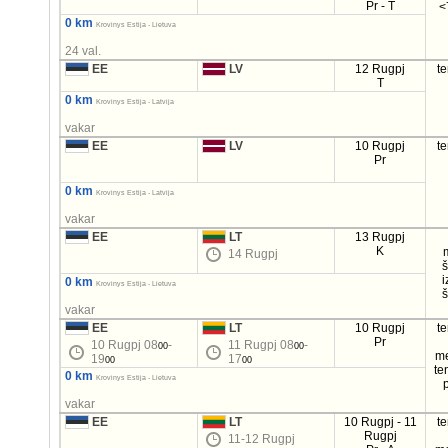
Pr - T
<
0 km
Krovinys Estija - Lietuva
24 val.
EE
LV
12 Rugpj
t
T
0 km
Krovinys Estija - Latvija
vakar
EE
LV
10 Rugpj
t
Pr
0 km
Krovinys Estija - Latvija
vakar
EE
LT
13 Rugpj
K
14 Rugpj
i
0 km
Krovinys Estija - Lietuva
vakar
EE
LT
10 Rugpj
t
Pr
10 Rugpj 08
-
11 Rugpj 08
-
00
00
m
19
17
00
00
te
0 km
Krovinys Estija - Lietuva
vakar
EE
LT
10 Rugpj - 11
t
Rugpj
11-12 Rugpj