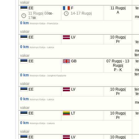
vakar
EE
F
11 Rugpj
t
A
11 Rugpj 08
-
14-17 Rugpj
00
m
17
00
0 km
Krovinys Estija - Prancūzija
vakar
EE
LV
10 Rugpj
Pr
t
0 km
Krovinys Estija - Latvija
m
te
vakar
EE
GB
07 Rugpj - 13
t
Rugpj
P - K
m
te
0 km
Krovinys Estija - Jungtinė Karalystė
vakar
EE
LV
10 Rugpj
te
Pr
t
0 km
Krovinys Estija - Latvija
m
vakar
EE
LT
10 Rugpj
t
Pr
0 km
Krovinys Estija - Lietuva
vakar
EE
LV
10 Rugpj