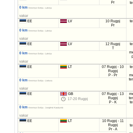
Pr
t
0 km
Krovinys Estija - Latvija
vakar
EE
LV
10 Rugpj
t
Pr
0 km
Krovinys Estija - Latvija
vakar
EE
LV
12 Rugpj
t
T
m
0 km
Krovinys Estija - Latvija
vakar
EE
LT
07 Rugpj - 10
t
Rugpj
P - Pr
m
te
0 km
Krovinys Estija - Lietuva
vakar
EE
GB
07 Rugpj - 13
m
Rugpj
te
17-20 Rugpj
P - K
t
0 km
Krovinys Estija - Jungtinė Karalystė
vakar
EE
LT
10 Rugpj - 11
Rugpj
t
Pr - A