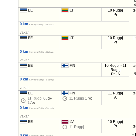
EE
LT
10 Rugpj
t
Pr
0 km
Krovinys Estija - Lietuva
vakar
EE
LT
10 Rugpj
t
Pr
0 km
Krovinys Estija - Lietuva
vakar
EE
FIN
10 Rugpj - 11
t
Rugpj
Pr - A
0 km
Krovinys Estija - Suomija
vakar
EE
FIN
11 Rugpj
t
A
11 Rugpj 08
-
11 Rugpj 17
00
00
17
00
0 km
Krovinys Estija - Suomija
vakar
EE
LV
10 Rugpj
Pr
t
11 Rugpj
<1
0 km
Krovinys Estija - Latvija