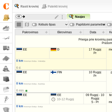
Rasti krovinį
Pateikti krovinį
Naujas
Kėbulo tipas
Papildomi parametrai
Pakrovimas
Iškrovimas
Data
K
Prieiga prie krovinių pa
Prašo
EE
D
17 Rugpj
m
Pr
0 km
Krovinys Estija - Vokietija
6 d.
EE
FIN
10 Rugpj
Pr
0 km
Krovinys Estija - Suomija
6 min.
EE
EE
09 Rugpj - 10
t
Rugpj
10-12 Rugpj
S - Pr
m
0 km
Krovinys Estija - Estija