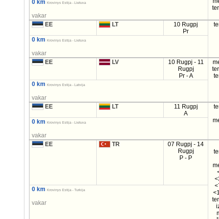
m
0 km
Krovinys Estija - Lietuva
te
vakar
EE
LT
10 Rugpj
t
Pr
0 km
Krovinys Estija - Lietuva
vakar
EE
LV
10 Rugpj - 11
m
Rugpj
te
Pr - A
t
0 km
Krovinys Estija - Latvija
vakar
EE
LT
11 Rugpj
t
A
m
0 km
Krovinys Estija - Lietuva
vakar
EE
TR
07 Rugpj - 14
Rugpj
t
P - P
m
<
<
0 km
Krovinys Estija - Turkija
<1
te
vakar
i