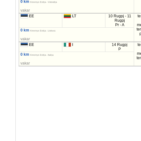
0 km
Krovinys Estija - Vokietija
vakar
EE
LT
10 Rugpj - 11
t
Rugpj
Pr - A
m
te
0 km
Krovinys Estija - Lietuva
vakar
EE
I
14 Rugpj
t
P
m
0 km
Krovinys Estija - Italija
te
vakar