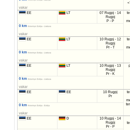
<
vakar
EE
LT
07 Rugpj - 14
t
Rugpj
P - P
m
0 km
Krovinys Estija - Lietuva
vakar
EE
LT
10 Rugpj - 12
t
Rugpj
Pr - T
m
0 km
Krovinys Estija - Lietuva
vakar
EE
LT
10 Rugpj - 13
Rugpj
Pr - K
0 km
Krovinys Estija - Lietuva
vakar
EE
EE
10 Rugpj
t
Pr
m
te
0 km
Krovinys Estija - Estija
vakar
EE
D
10 Rugpj - 14
Rugpj
t
Pr - P