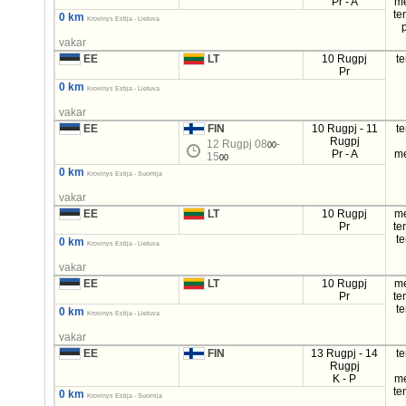
Pr - A
m
te
0 km
Krovinys Estija - Lietuva
vakar
EE
LT
10 Rugpj
t
Pr
0 km
Krovinys Estija - Lietuva
vakar
EE
FIN
10 Rugpj - 11
t
Rugpj
12 Rugpj 08
-
00
Pr - A
m
15
00
0 km
Krovinys Estija - Suomija
vakar
EE
LT
10 Rugpj
m
Pr
te
t
0 km
Krovinys Estija - Lietuva
vakar
EE
LT
10 Rugpj
m
Pr
te
t
0 km
Krovinys Estija - Lietuva
vakar
EE
FIN
13 Rugpj - 14
t
Rugpj
K - P
m
te
0 km
Krovinys Estija - Suomija