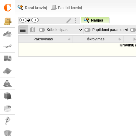
Rasti krovinį
Pateikti krovinį
Naujas
Kėbulo tipas
Papildomi parametrai
Pakrovimas
Iškrovimas
D
Krovinių 