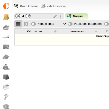
Rasti krovinį
Pateikti krovinį
Naujas
Kėbulo tipas
Papildomi parametrai
Pakrovimas
Iškrovimas
D
Krovinių 