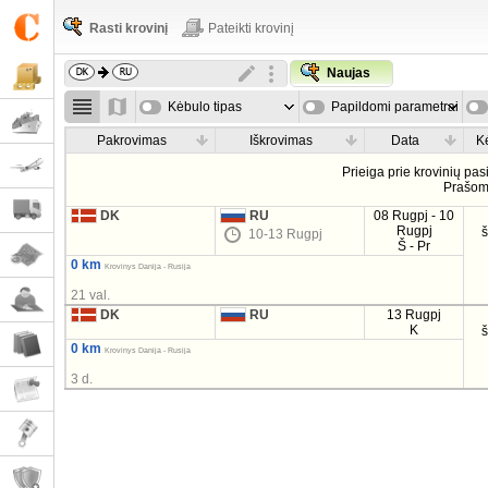
Rasti krovinį
Pateikti krovinį
Naujas
Kėbulo tipas
Papildomi parametrai
Pakrovimas
Iškrovimas
Data
K
Prieiga prie krovinių pa
Prašo
DK
RU
08 Rugpj - 10
Rugpj
10-13 Rugpj
Š - Pr
0 km
Krovinys Danija - Rusija
21 val.
DK
RU
13 Rugpj
K
0 km
Krovinys Danija - Rusija
3 d.