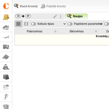
Rasti krovinį
Pateikti krovinį
Naujas
Kėbulo tipas
Papildomi parametrai
Pakrovimas
Iškrovimas
D
Krovinių 