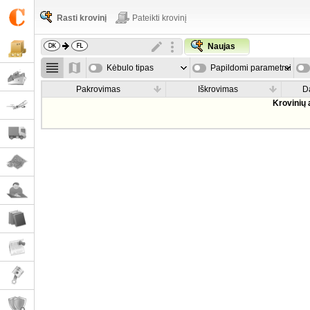
Rasti krovinį
Pateikti krovinį
Naujas
Kėbulo tipas
Papildomi parametrai
Pakrovimas
Iškrovimas
D
Krovinių 