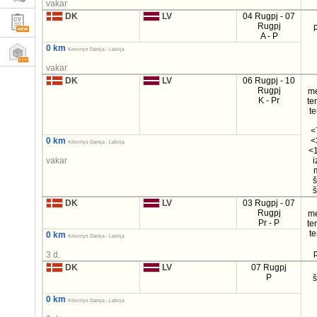
vakar
DK
LV
04 Rugpj - 07
Rugpj
A - P
0 km
Krovinys Danija - Latvija
vakar
DK
LV
06 Rugpj - 10
Rugpj
m
K - Pr
te
t
<
0 km
<
Krovinys Danija - Latvija
<1
vakar
i
DK
LV
03 Rugpj - 07
Rugpj
m
Pr - P
te
t
0 km
Krovinys Danija - Latvija
3 d.
DK
LV
07 Rugpj
P
0 km
Krovinys Danija - Latvija