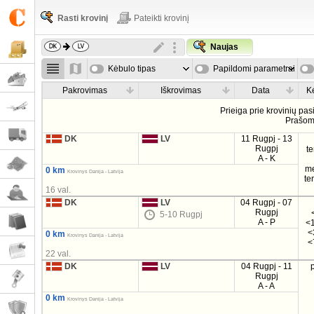
Rasti krovinį
Pateikti krovinį
Naujas
Kėbulo tipas
Papildomi parametrai
Pakrovimas
Iškrovimas
Data
K
Prieiga prie krovinių pa
Prašo
DK
LV
11 Rugpj - 13
Rugpj
t
A - K
m
0 km
Krovinys Danija - Latvija
te
16 val.
DK
LV
04 Rugpj - 07
Rugpj
5-10 Rugpj
A - P
<1
<
0 km
Krovinys Danija - Latvija
<
22 val.
DK
LV
04 Rugpj - 11
Rugpj
A - A
0 km
Krovinys Danija - Latvija