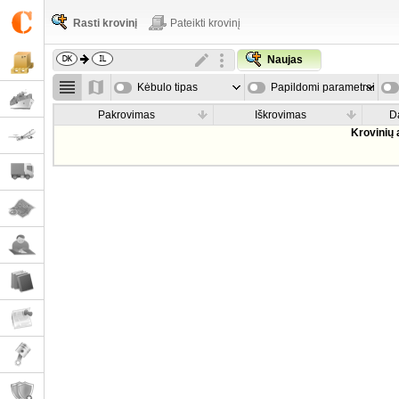
Rasti krovinį
Pateikti krovinį
Naujas
Kėbulo tipas
Papildomi parametrai
Pakrovimas
Iškrovimas
D
Krovinių 