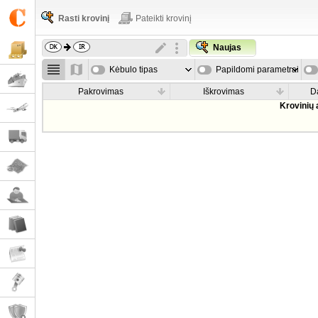
Rasti krovinį
Pateikti krovinį
Naujas
Kėbulo tipas
Papildomi parametrai
Pakrovimas
Iškrovimas
D
Krovinių 