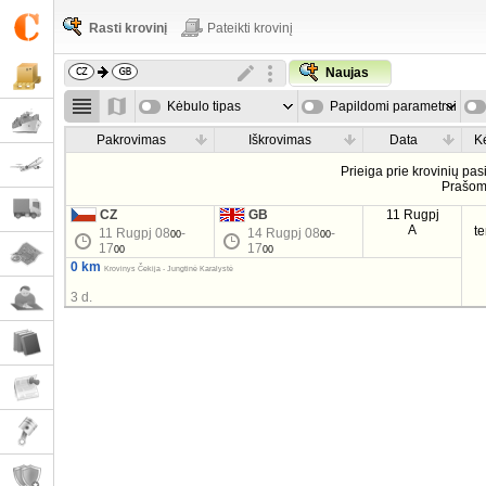
Rasti krovinį
Pateikti krovinį
Naujas
Kėbulo tipas
Papildomi parametrai
Pakrovimas
Iškrovimas
Data
K
Prieiga prie krovinių pa
Prašo
CZ
GB
11 Rugpj
A
t
11 Rugpj 08
-
14 Rugpj 08
-
00
00
17
17
00
00
0 km
Krovinys Čekija - Jungtinė Karalystė
3 d.