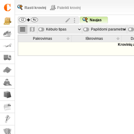
Rasti krovinį
Pateikti krovinį
Naujas
Kėbulo tipas
Papildomi parametrai
Pakrovimas
Iškrovimas
D
Krovinių 