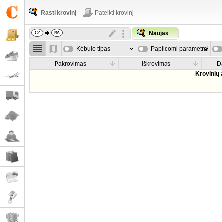
Rasti krovinį
Pateikti krovinį
Naujas
Kėbulo tipas
Papildomi parametrai
Pakrovimas
Iškrovimas
D
Krovinių 