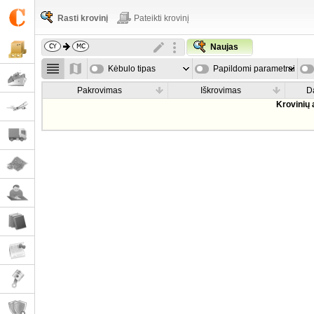
Rasti krovinį
Pateikti krovinį
Naujas
Kėbulo tipas
Papildomi parametrai
Pakrovimas
Iškrovimas
D
Krovinių 