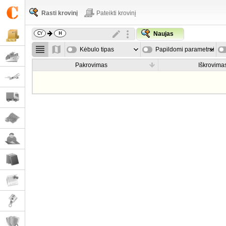
Rasti krovinį
Pateikti krovinį
Naujas
Kėbulo tipas
Papildomi parametrai
Pakrovimas
Iškrovima