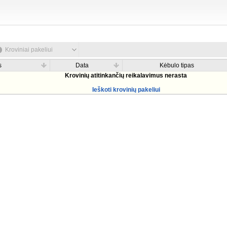
Kroviniai pakeliui
s
Data
Kėbulo tipas
Krovinių atitinkančių reikalavimus nerasta
Ieškoti krovinių pakeliui