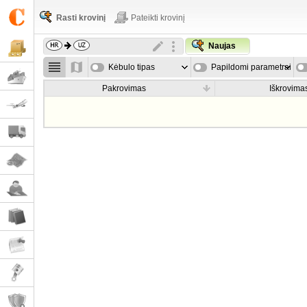
Rasti krovinį
Pateikti krovinį
Naujas
Kėbulo tipas
Papildomi parametrai
Pakrovimas
Iškrovima