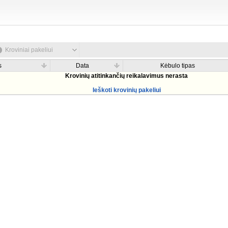
Kroviniai pakeliui
s
Data
Kėbulo tipas
Krovinių atitinkančių reikalavimus nerasta
Ieškoti krovinių pakeliui