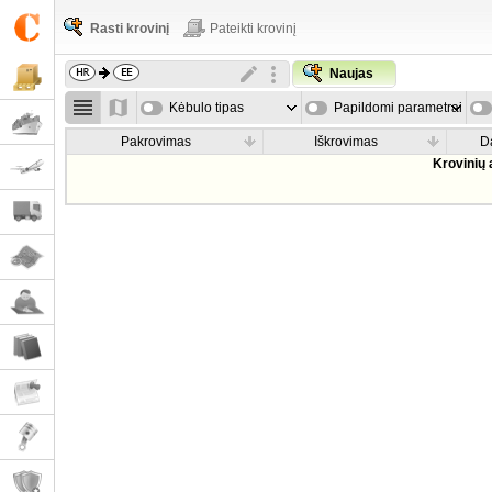
Rasti krovinį
Pateikti krovinį
Naujas
Kėbulo tipas
Papildomi parametrai
Pakrovimas
Iškrovimas
D
Krovinių 