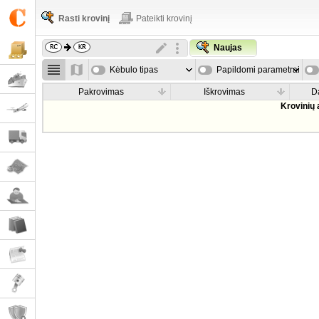
Rasti krovinį
Pateikti krovinį
Naujas
Kėbulo tipas
Papildomi parametrai
Pakrovimas
Iškrovimas
D
Krovinių 