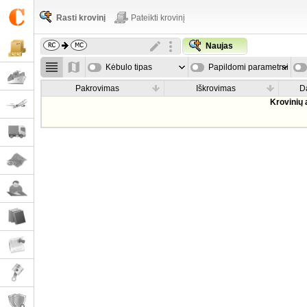
Rasti krovinį
Pateikti krovinį
Naujas
Kėbulo tipas
Papildomi parametrai
Pakrovimas
Iškrovimas
D
Krovinių 