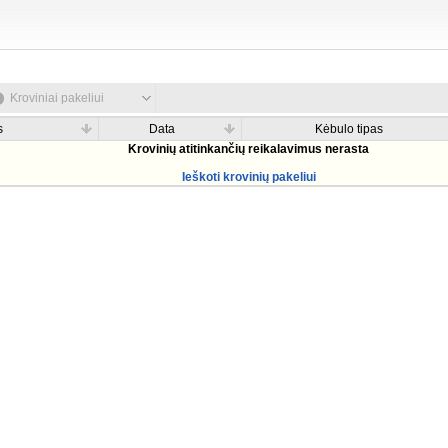
Kroviniai pakeliui
s
Data
Kėbulo tipas
Krovinių atitinkančių reikalavimus nerasta
Ieškoti krovinių pakeliui