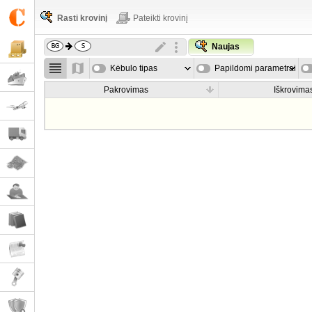
Rasti krovinį
Pateikti krovinį
Naujas
Kėbulo tipas
Papildomi parametrai
Pakrovimas
Iškrovima