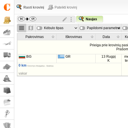
Rasti krovinį
Pateikti krovinį
Naujas
Kėbulo tipas
Papildomi parametrai
Pakrovimas
Iškrovimas
Data
K
Prieiga prie krovinių pa
Prašo
BG
GR
13 Rugpj
m
K
t
0 km
Krovinys Bulgarija - Graikija
vakar